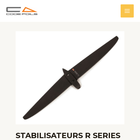
Skip
to
MAI
content
MEN
STABILISATEURS R SERIES