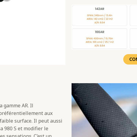
CO
 la gamme AR. Il
 préférentiellement aux
faible surface. Il peut aussi
a 980 S et modifier le
s sensations. C’est un